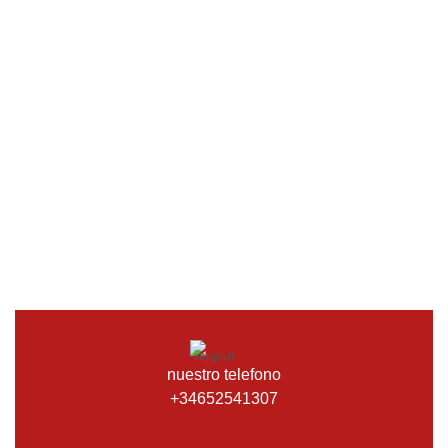
nuestro telefono
+34652541307