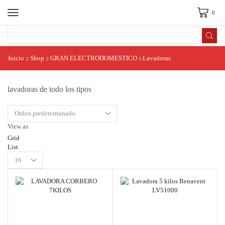
0
Search
input
Inicio
Shop
GRAN ELECTRODOMESTICO
Lavadoras
lavadoras de todo los tipos
View as:
Grid
List
Products
per
page