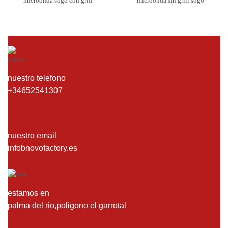
microonda sogo con grill
microonda sin grill sogo
nuestro telefono
+34652541307
nuestro email
infobnovofactory.es
estamos en
palma del rio,poligono el garrotal