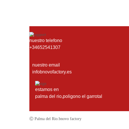
nuestro telefono
+34652541307
nuestro email
infobnovofactory.es
estamos en
palma del rio,poligono el garrotal
Ⓒ Palma del Rio.bnovo factory