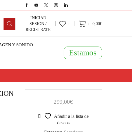
INICIAR
0,00
€
SESION /
0
0
REGISTRATE
AGEN Y SONIDO
Estamos
CION
299,00
€
Añadir a la lista de
deseos